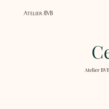
C
Atelier BV