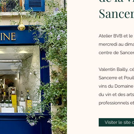
Sance
Atelier BVB et l
mercredi au dima
centre de Sancer
Valentin Bailly, c
Sancerre et Poui
vins du Domaine 
du vin et des arts
professionnels e
Visiter le sit