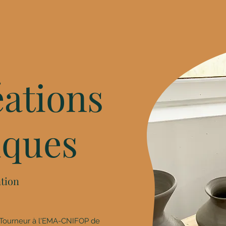
éations
iques
ation
P Tourneur à l'EMA-CNIFOP de