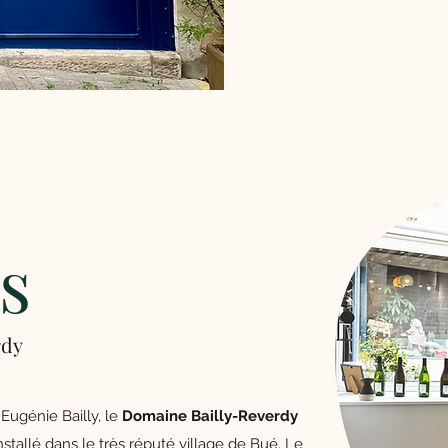
s
rdy
Eugénie Bailly, le
Domaine Bailly-Reverdy
nstallé dans le très réputé village de Bué. Le