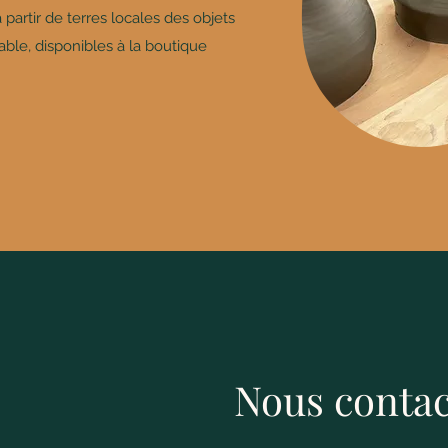
partir de terres locales des objets
able, disponibles à la boutique
Nous contac